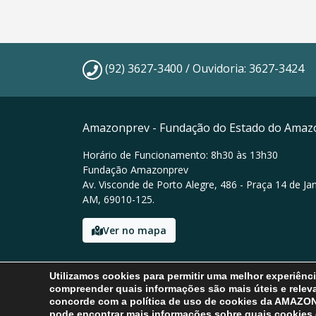
(92) 3627-3400 / Ouvidoria: 3627-3424
Amazonprev - Fundação do Estado do Amaz
Horário de Funcionamento: 8h30 às 13h30
Fundação Amazonprev
Av. Visconde de Porto Alegre, 486 - Praça 14 de Ja
AM, 69010-125.
Ver no mapa
Email: amazonprev@amazonprev.am.gov.br
Utilizamos cookies para permitir uma melhor experiênc
Tel: (92) 3627-3400 / Ouvidoria: 3627-3424
compreender quais informações são mais úteis e releva
concorde com a política de uso de cookies da AMAZ
pode encontrar mais informações sobre quais cookies e