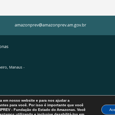
amazonprev@amazonprev.am.gov.br
onas
neiro, Manaus -
ia em nosso website e para nos ajudar a
ntes para você. Por isso é importante que você
ONPREV - Fundação do Estado do Amazonas. Você
Ace
stamos utilizando e inclusive desabilitá-los em