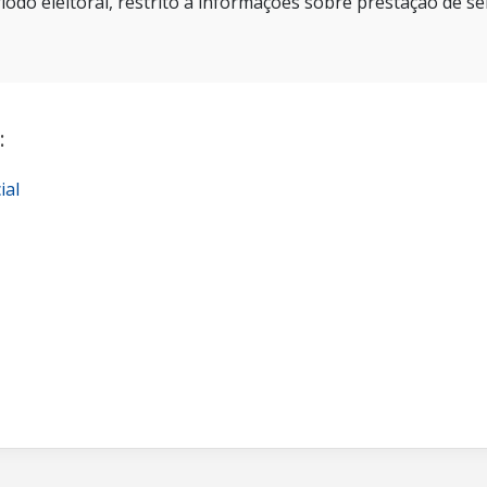
íodo eleitoral, restrito a informações sobre prestação de se
:
ial