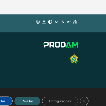
Close GDPR C
itar
Rejeitar
Configurações