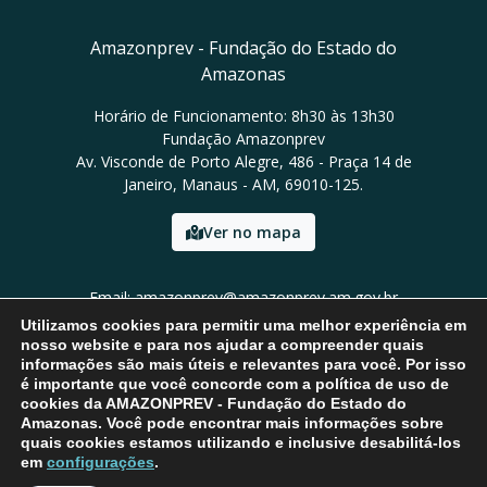
Amazonprev - Fundação do Estado do
Amazonas
Horário de Funcionamento: 8h30 às 13h30
Fundação Amazonprev
Av. Visconde de Porto Alegre, 486 - Praça 14 de
Janeiro, Manaus - AM, 69010-125.
Ver no mapa
Email: amazonprev@amazonprev.am.gov.br
Tel: (92) 3627-3400 / Ouvidoria: 3627-3424
Utilizamos cookies para permitir uma melhor experiência em
nosso website e para nos ajudar a compreender quais
informações são mais úteis e relevantes para você. Por isso
é importante que você concorde com a política de uso de
cookies da AMAZONPREV - Fundação do Estado do
Amazonas. Você pode encontrar mais informações sobre
quais cookies estamos utilizando e inclusive desabilitá-los
em
configurações
.