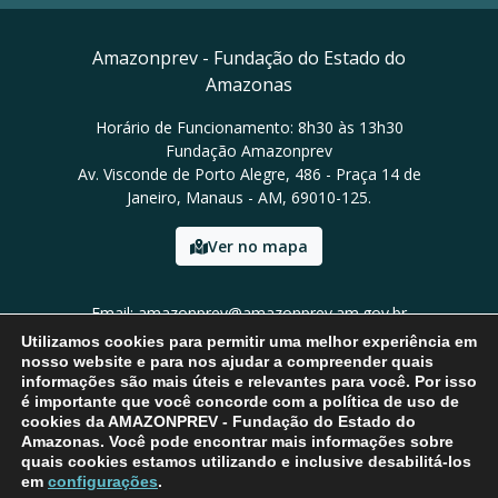
Amazonprev - Fundação do Estado do
Amazonas
Horário de Funcionamento: 8h30 às 13h30
Fundação Amazonprev
Av. Visconde de Porto Alegre, 486 - Praça 14 de
Janeiro, Manaus - AM, 69010-125.
Ver no mapa
Email: amazonprev@amazonprev.am.gov.br
Tel: (92) 3627-3400 / Ouvidoria: 3627-3424
Utilizamos cookies para permitir uma melhor experiência em
nosso website e para nos ajudar a compreender quais
informações são mais úteis e relevantes para você. Por isso
é importante que você concorde com a política de uso de
cookies da AMAZONPREV - Fundação do Estado do
Amazonas. Você pode encontrar mais informações sobre
quais cookies estamos utilizando e inclusive desabilitá-los
em
configurações
.