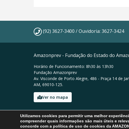
(92) 3627-3400 / Ouvidoria: 3627-3424
Amazonprev - Fundação do Estado do Amaz
Horário de Funcionamento: 8h30 às 13h30
Fundação Amazonprev
Av. Visconde de Porto Alegre, 486 - Praça 14 de Ja
AM, 69010-125.
Ver no mapa
Email: amazonprev@amazonprev.am.gov.br
Utilizamos cookies para permitir uma melhor experiênc
Tel: (92) 3627-3400 / Ouvidoria: 3627-3424
compreender quais informações são mais úteis e releva
concorde com a política de uso de cookies da AMAZ