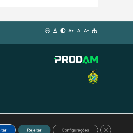
Close GDPR C
itar
Rejeitar
Configurações