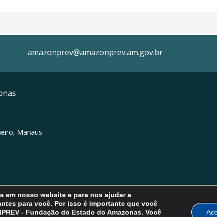
amazonprev@amazonprev.am.gov.br
onas
neiro, Manaus -
ia em nosso website e para nos ajudar a
ntes para você. Por isso é importante que você
ONPREV - Fundação do Estado do Amazonas. Você
Ace