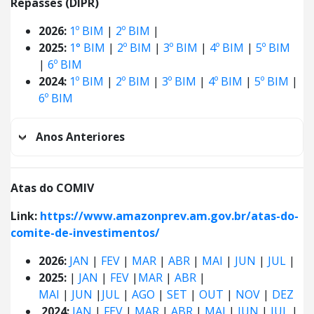
Repasses (DIPR)
2026:
1º BIM
|
2º BIM
|
2025:
1° BIM
|
2º BIM
|
3º BIM
|
4º BIM
|
5º BIM
|
6º BIM
2024:
1º BIM
|
2º BIM
|
3º BIM
|
4º BIM
|
5º BIM
|
6º BIM
Anos Anteriores
Atas do COMIV
Link:
https://www.amazonprev.am.gov.br/atas-do-
comite-de-investimentos/
2026:
JAN
|
FEV
|
MAR
|
ABR
|
MAI
|
JUN
|
JUL
|
2025:
|
JAN
|
FEV
|
MAR
|
ABR
|
MAI
|
JUN
|
JUL
|
AGO
|
SET
|
OUT
|
NOV
|
DEZ
2024:
JAN
|
FEV
|
MAR
|
ABR
|
MAI
|
JUN
|
JUL
|