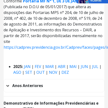
Conforme
Portaria MF N° 1, DE 3 DE JANEIRO DE 2017
.
(Publicada no D.O.U de 05/01/2017) que altera as
disposições das Portarias MPS n° 204, de 10 de julho de
2008, n° 402, de 10 de dezembro de 2008, n° 519, de 24
de agosto de 2011, as informações do Demonstrativos
de Aplicação e Investimento dos Recursos – DAIR, a
partir de 2017, serão disponibilizadas mensalmente no
site
https://cadprev.previdencia.gov.br/Cadprev/faces/pages/i
2025:
JAN
|
FEV
|
MAR
|
ABR
|
MAI
|
JUN
|
JUL
|
AGO
|
SET
|
OUT
|
NOV
|
DEZ
Anos Anteriores
Demonstrativo de Informações Previdenciárias e