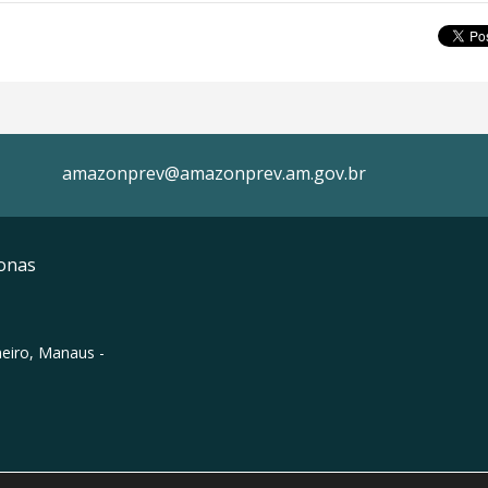
amazonprev@amazonprev.am.gov.br
onas
neiro, Manaus -